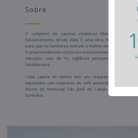
Sobre
O complexo de capelas velatórias Memorial São Jo
funcionamento desde 2004. É uma obra moderna, com 3.
para que os familiares tenham a melhor estrutura, aliada
O empreendimento conta com estacionamento coberto para os
elevador, sala de TV, vigilância permanente, ambiente
tanatopraxia.
Cada capela de velório tem seu requinte, as salas res
equipadas com máquinas de café automáticas, internet wi-f
fazem do Memorial São José de Caxias do Sul a cate
funerário.