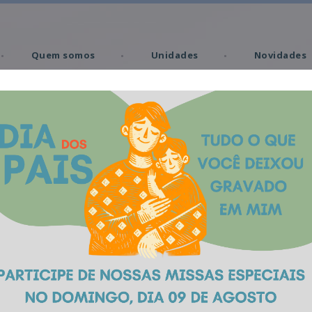
Quem somos
Unidades
Novidades
Missas
Memorial Virtual
Produtos
morial São José Cax
Caxias do Sul | RS