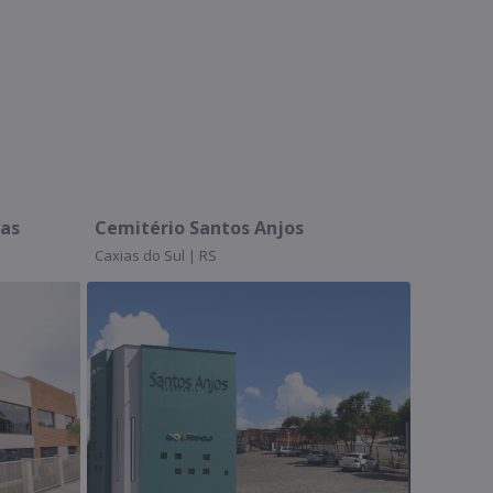
rio Santos Anjos
Assistprev | Unidade Cen
 Sul | RS
Caxias do Sul | RS