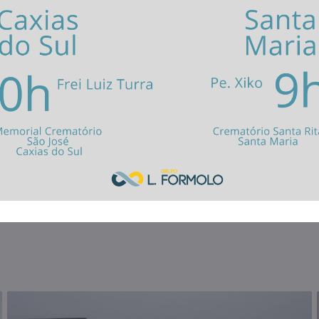
Memorial São José Caxias
sé de Caxias do Sul está em
(54) 3028.8888
420m² projetados especialmente
 ao apoio necessário do momento.
(54) 9 9695.4195
 familiares, cafeteria, oratório,
s climatizados e laboratório de
Rua 20 de Setembro, nº 3167 |
ervadas para os familiares são
Como chegar?
i e frigobar, características que
goria superior em atendimento