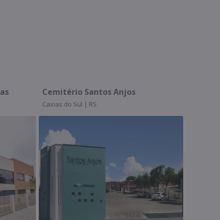
Cemitério Santos Anjos
Assistprev 
Caxias do Sul | RS
Caxias do Sul | 