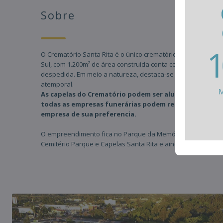
Sobre
O Crematório Santa Rita é o único crematório da Região Cen
Sul, com 1.200m² de área construída conta com três capelas 
despedida. Em meio a natureza, destaca-se pela sua arqui
atemporal.
As capelas do Crematório podem ser alugadas para
todas as empresas funerárias podem realizar a reserva 
empresa de sua preferencia.
O empreendimento fica no Parque da Memória, que é compos
Cemitério Parque e Capelas Santa Rita e ainda o Cemitério S