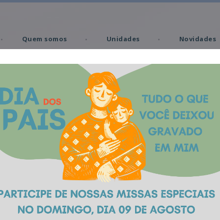
Quem somos
Unidades
Novidades
Missas
Memorial Virtual
Produtos
Crematório Santa Rit
Santa Maria | RS