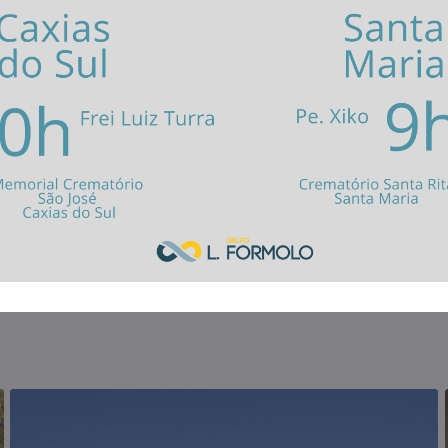
Crematório Santa Rita
tral do Estado do Rio Grande do
(55) 3221.1709
de velórios com cerimonial de
tetura contemporânea e
(55) 99673.4883
 SEPULTAMENTO OU CREMAÇÃO e
Av. Prefeito Evandro Behr, 28
e a indicação. Exija na
Como chegar?
to pelo Crematório Santa Rita,
ão José.