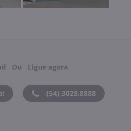
ail
Ou
Ligue agora
a!
(54) 3028.8888