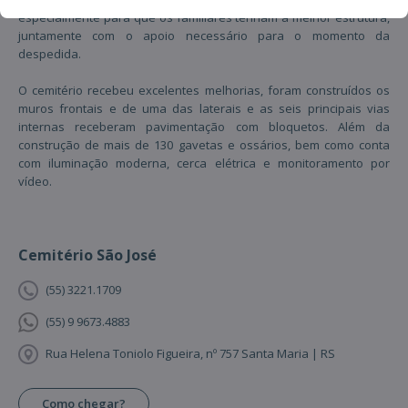
especialmente para que os familiares tenham a melhor estrutura,
juntamente com o apoio necessário para o momento da
despedida.
O cemitério recebeu excelentes melhorias, foram construídos os
muros frontais e de uma das laterais e as seis principais vias
internas receberam pavimentação com bloquetos. Além da
construção de mais de 130 gavetas e ossários, bem como conta
com iluminação moderna, cerca elétrica e monitoramento por
vídeo.
Cemitério São José
(55) 3221.1709
(55) 9 9673.4883
Rua Helena Toniolo Figueira, nº 757 Santa Maria | RS
Como chegar?