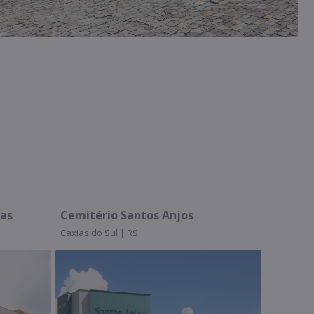
mitério Santos Anjos
Assistprev | Unidade
as do Sul | RS
Caxias do Sul | RS