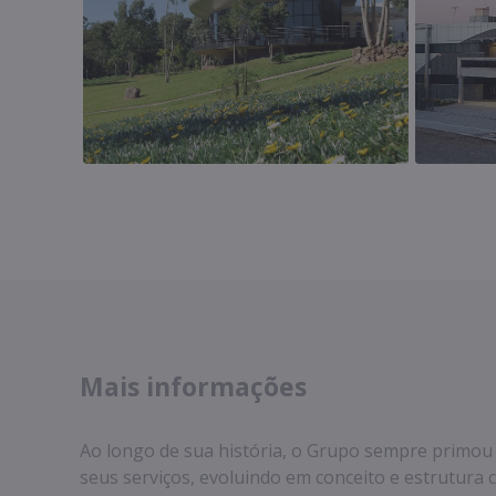
Mais informações
Ao longo de sua história, o Grupo sempre primou
seus serviços, evoluindo em conceito e estrutura 