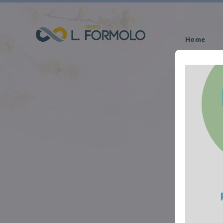
Home
Obituário
C