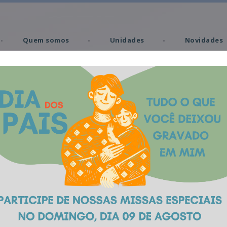
Quem somos
Unidades
Novidades
Missas
Memorial Virtual
Produtos
emitério Santos Anj
Caxias do Sul | RS