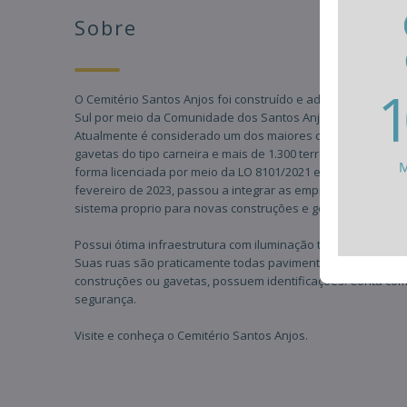
Sobre
O Cemitério Santos Anjos foi construído e administrado pel
Sul por meio da Comunidade dos Santos Anjos desde meados
Atualmente é considerado um dos maiores cemitérios da ci
gavetas do tipo carneira e mais de 1.300 terrenos com cons
forma licenciada por meio da LO 8101/2021 em mais de 4he
fevereiro de 2023, passou a integrar as empresas do Grupo
sistema proprio para novas construções e gestão profissio
Possui ótima infraestrutura com iluminação total e cobertu
Suas ruas são praticamente todas pavimentadas e todos o
construções ou gavetas, possuem identificações. Conta co
segurança.
Visite e conheça o Cemitério Santos Anjos.