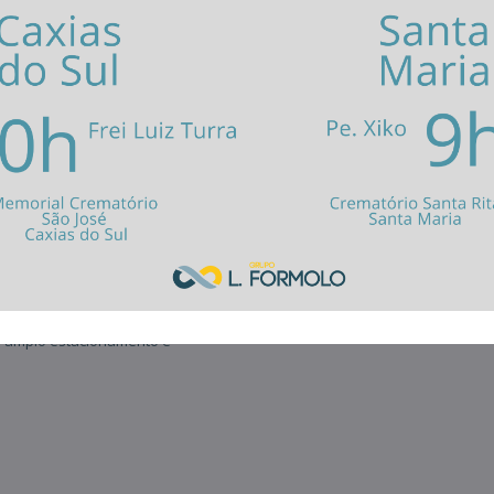
Cemitério Santos Anjos
a Mitra Diocesana de Caxias do
(54) 32224790
 de 1970 até janeiro de 2023.
dade contando com mais de 2.000
(54) 99633.7585
truções tumulares. Opera de
ctares de área e desde o mês de
Av. Mauricio Sirotsky Sobrinho
 L. Formolo, contando com
nalizada.
Como chegar?
ra de monitoramento por câmeras.
s espaços tumulares, sejam
m amplo estacionamento e