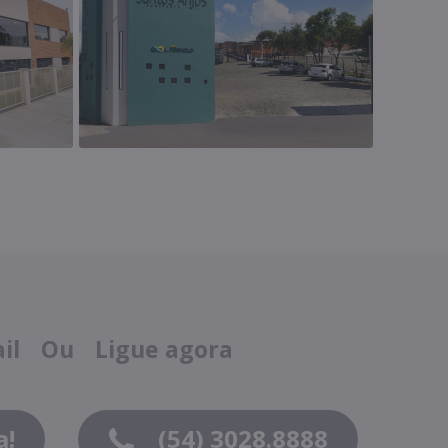
ail
Ou
Ligue agora
a!
(54) 3028.8888