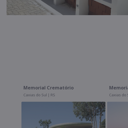
orial Crematório
Memorial São José Ca
as do Sul | RS
Caxias do Sul | RS