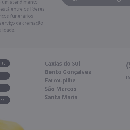
 e um atendimento
stá entre os líderes
iços funerários,
e serviço de cremação
alidade.
(
Caxias do Sul
nte
Bento Gonçalves
l
Farroupilha
São Marcos
Santa Maria
ica