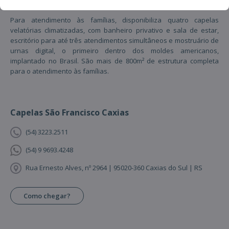
Para atendimento às famílias, disponibiliza quatro capelas
velatórias climatizadas, com banheiro privativo e sala de estar,
escritório para até três atendimentos simultâneos e mostruário de
urnas digital, o primeiro dentro dos moldes americanos,
implantado no Brasil. São mais de 800m² de estrutura completa
para o atendimento às famílias.
Capelas São Francisco Caxias
(54) 3223.2511
(54) 9 9693.4248
Rua Ernesto Alves, nº 2964 | 95020-360 Caxias do Sul | RS
Como chegar?