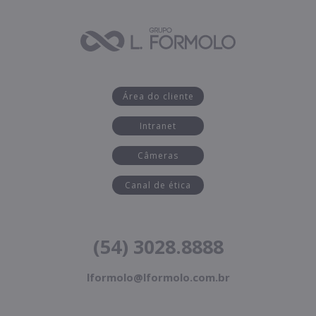
Área do cliente
Intranet
Câmeras
Canal de ética
(54) 3028.8888
lformolo@lformolo.com.br