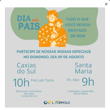
Telefones
Assistprev | Unidade
Farroupilha
Farroupilha
Sobre