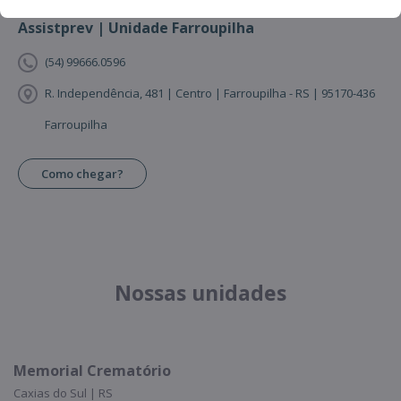
Assistprev | Unidade Farroupilha
(54) 99666.0596
R. Independência, 481 | Centro | Farroupilha - RS | 95170-436
Farroupilha
Como chegar?
Nossas unidades
Memorial Crematório
Caxias do Sul | RS