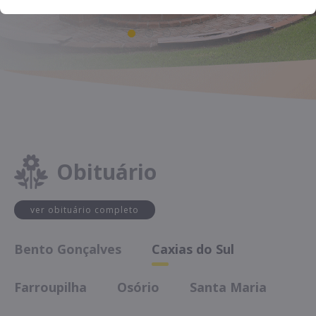
Obituário
ver obituário completo
Bento Gonçalves
Caxias do Sul
Farroupilha
Osório
Santa Maria