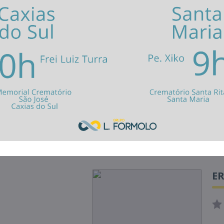
rroupilha
São Marcos
Santa Maria
Os
Caxias do Sul
José
E