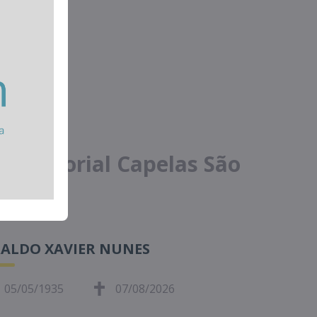
ório
 - Memorial Capelas São
RALDO XAVIER NUNES
05/05/1935
07/08/2026