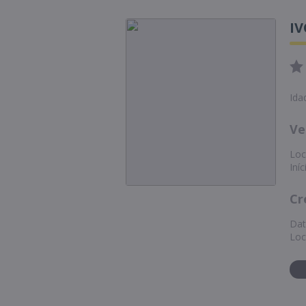
I
Ida
Ve
Loc
Iní
Cr
Dat
Loc