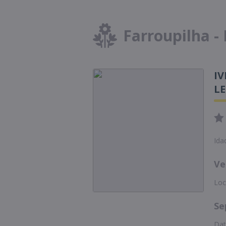
Farroupilha -
I
L
Ida
Ve
Loc
Se
Dat