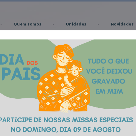
Quem somos
Unidades
Novidades
Missas
Memorial Virtual
Produtos
Obituário
ver obituário completo