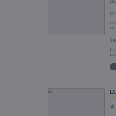
Ida
Ve
Loc
Iní
Se
Dat
Loc
L