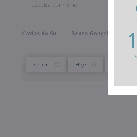
Caxias do Sul
Bento Gonçalves
Fa
Ontem
Hoje
Amanhã