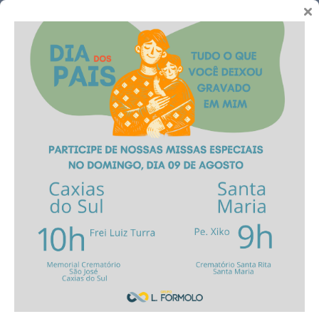
Telefones
Novidades
Grupo L. Formolo
Promove Evento
Celebração da Saudade