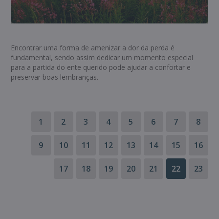
Encontrar uma forma de amenizar a dor da perda é
fundamental, sendo assim dedicar um momento especial
para a partida do ente querido pode ajudar a confortar e
preservar boas lembranças.
1
2
3
4
5
6
7
8
9
10
11
12
13
14
15
16
17
18
19
20
21
22
23