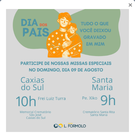
Telefones
Novidades
Como vestir o ente
querido para o funeral
25 de