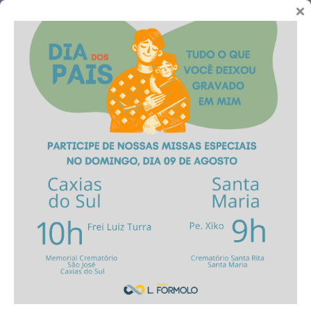
Telefones
Novidades
Por que o Brasil não
autoriza Eutanásia?
11 de