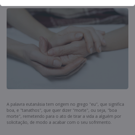
A palavra eutanásia tem origem no grego "eu", que significa
boa, e "tanathos", que quer dizer "morte", ou seja, "boa
morte", remetendo para o ato de tirar a vida a alguém por
solicitação, de modo a acabar com o seu sofrimento.