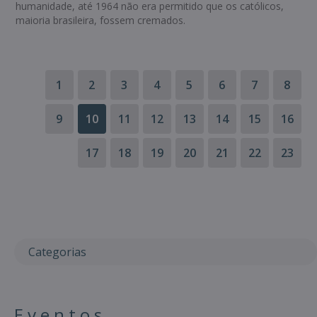
humanidade, até 1964 não era permitido que os católicos,
maioria brasileira, fossem cremados.
1
2
3
4
5
6
7
8
9
10
11
12
13
14
15
16
17
18
19
20
21
22
23
Categorias
Eventos