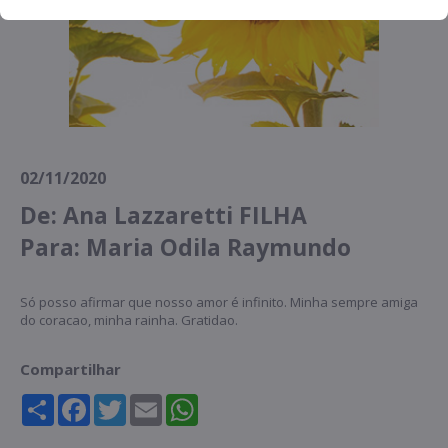
02/11/2020
De: Ana Lazzaretti FILHA
Para: Maria Odila Raymundo
Só posso afirmar que nosso amor é infinito. Minha sempre amiga
do coracao, minha rainha. Gratidao.
Compartilhar
Share
Facebook
Twitter
Email
WhatsApp